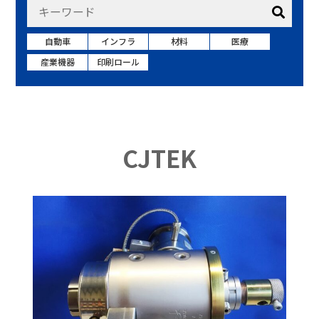
自動車
インフラ
材料
医療
産業機器
印刷ロール
CJTEK