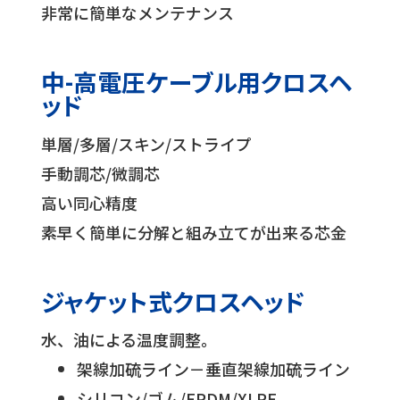
非常に簡単なメンテナンス
中-高電圧ケーブル用クロスヘ
ッド
単層/多層/スキン/ストライプ
手動調芯/微調芯
高い同心精度
素早く簡単に分解と組み立てが出来る芯金
ジャケット式クロスヘッド
水、油による温度調整。
架線加硫ライン－垂直架線加硫ライン
シリコン/ゴム/EPDM/XLPE