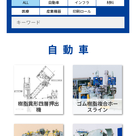
ALL
自動車
インフラ
材料
医療
産業機器
印刷ロール
自動車
樹脂異形四層押出
ゴム樹脂複合ホー
機
スライン