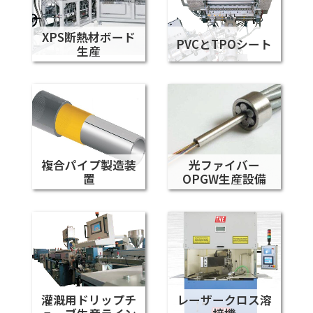
XPS断熱材ボード
PVCとTPOシート
生産
複合パイプ製造装
光ファイバー
置
OPGW生産設備
灌漑用ドリップチ
レーザークロス溶