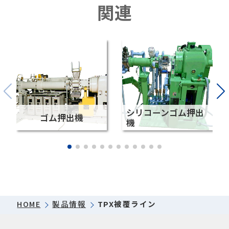
関連
シリコーンゴム押出
ゴム押出機
機
HOME
製品情報
TPX被覆ライン