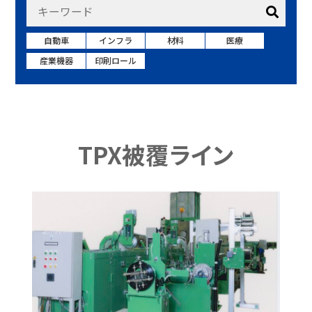
自動車
インフラ
材料
医療
産業機器
印刷ロール
TPX被覆ライン